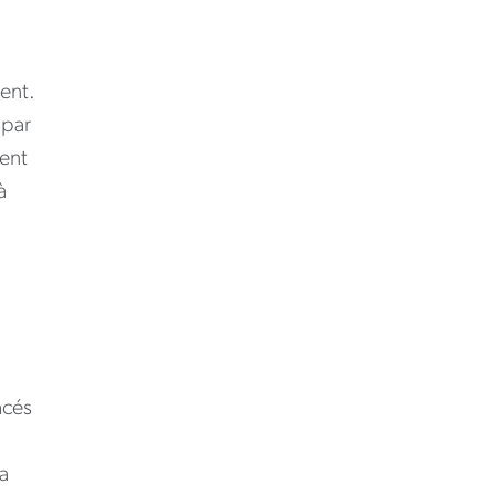
ent.
 par
ment
à
acés
a