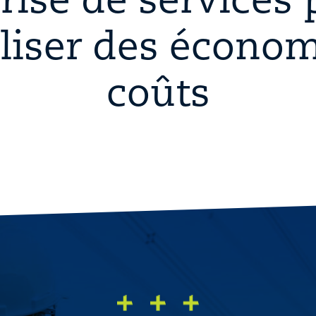
rise de services 
aliser des économ
coûts