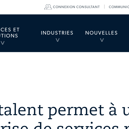
CONNEXION CONSULTANT
COMMUNIQ
divider
ICES ET
INDUSTRIES
NOUVELLES
UTIONS
TOGGLE
TOGGLE
TOGGLE
MENU
MENU
MENU
talent permet à 