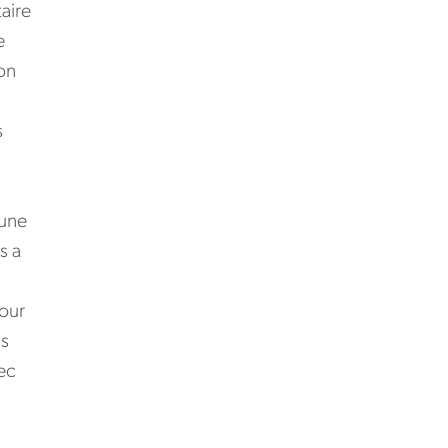
aire
e
on
s
 une
s a
our
ns
ec