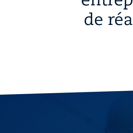
entrep
de ré