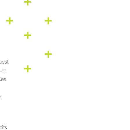
uest
 et
Ces
e
tifs