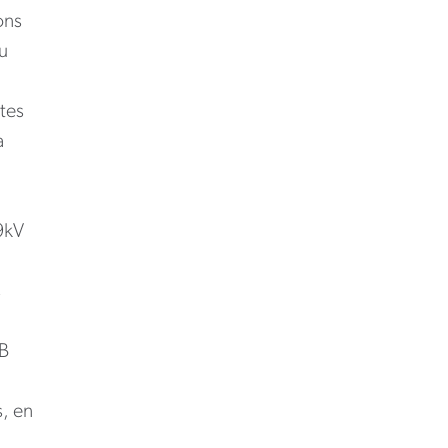
ons
u
tes
a
9kV
s
B
, en