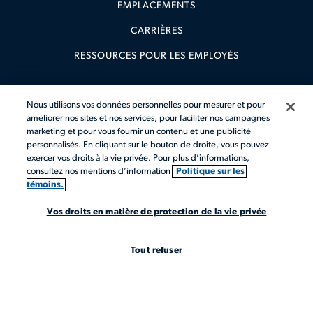
EMPLACEMENTS
CARRIÈRES
RESSOURCES POUR LES EMPLOYÉS
Nous utilisons vos données personnelles pour mesurer et pour
améliorer nos sites et nos services, pour faciliter nos campagnes
marketing et pour vous fournir un contenu et une publicité
Avis sur les Témoins
Code de Conduite
personnalisés. En cliquant sur le bouton de droite, vous pouvez
Vos droits en matière de
exercer vos droits à la vie privée. Pour plus d’informations,
Modalités
protection de la vie
consultez nos mentions d’information
Politique sur les
privée
Avis de Confidentialité
témoins.
Plan du Site
Avis Obligatoires
Vos droits en matière de protection de la vie privée
©2026 Actalent, Inc. Tous droits réservés.
Tout refuser