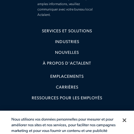
amples informations, veuillez
communiquer avec votre bureau local
Actalent.
SERVICES ET SOLUTIONS
INDUSTRIES
NOUVELLES
À PROPOS D'ACTALENT
EMPLACEMENTS
CARRIÈRES
RESSOURCES POUR LES EMPLOYÉS
Nous utilisons vos données personnelles pour mesurer et pour
améliorer nos sites et nos services, pour faciliter nos campagnes
marketing et pour vous fournir un contenu et une publicité
Avis sur les Témoins