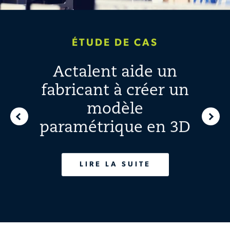
ÉTUDE DE CAS
ARTICLE
Actalent aide un
Transformation
fabricant à créer un
numérique de
l’industrie
modèle
paramétrique en 3D
manufacturière :
occasion et approche
LIRE LA SUITE
LIRE LA SUITE