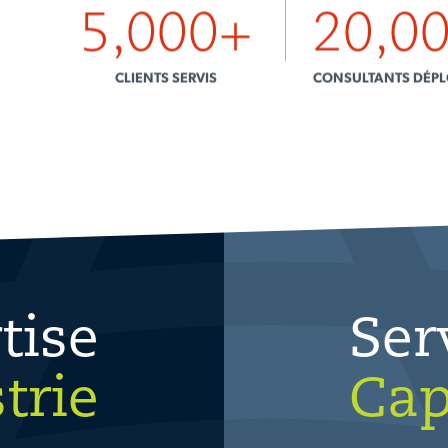
20,0
5,000
+
CLIENTS SERVIS
CONSULTANTS DÉPL
tise
Ser
trie
Cap