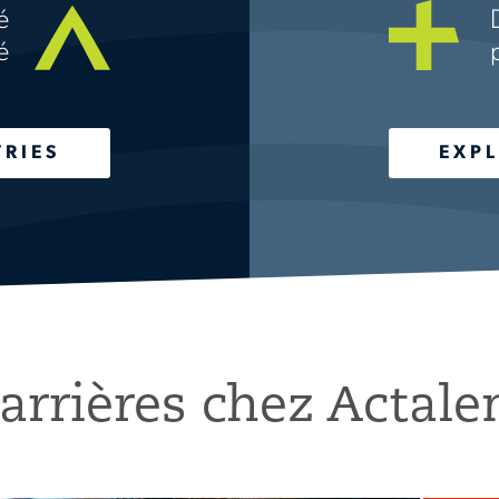
é
é
TRIES
EXPL
arrières chez Actale