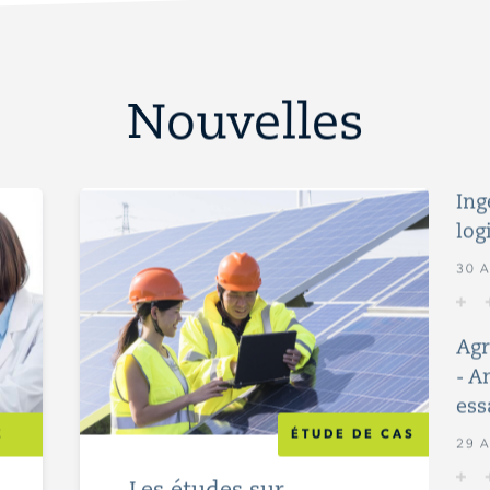
Nouvelles
Ing
log
30 A
Agr
- A
ess
E
ÉTUDE DE CAS
29 A