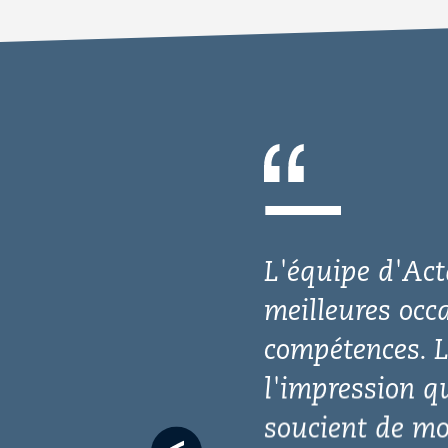
Previous
slide
Je suis extrêm
ma gratitude. 
de travailler a
positif sur le
initiative, vo