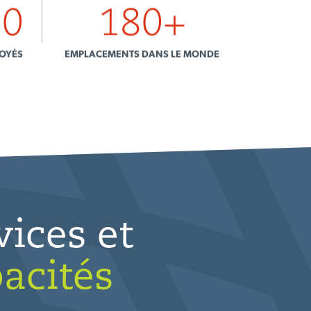
00
180
+
OYÉS
EMPLACEMENTS DANS LE MONDE
vices et
acités