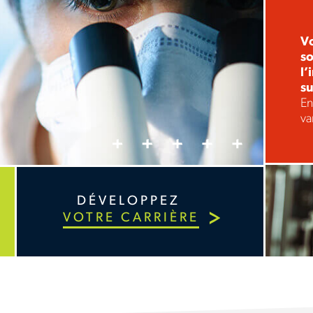
V
so
l’
su
En
va
DÉVELOPPEZ
VOTRE CARRIÈRE