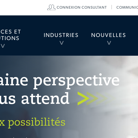
CONNEXION CONSULTANT
COMMUNIQ
divider
ICES ET
INDUSTRIES
NOUVELLES
UTIONS
TOGGLE
TOGGLE
TOGGLE
MENU
MENU
MENU
aine perspective
us attend
 possibilités