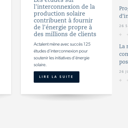
Les études sur
l'interconnexion de la
Pro
production solaire
d’i
contribuent à fournir
26 
de l'énergie propre à
des millions de clients
Actalent mène avec succès 125
La 
études d'interconnexion pour
com
soutenir les initiatives d'énergie
pos
solaire.
26 J
LIRE LA SUITE