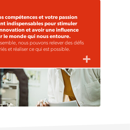
os compétences et votre passion
nt indispensables pour stimuler
innovation et avoir une influence
r le monde qui nous entoure.
semble, nous pouvons relever des défis
riés et réaliser ce qui est possible.