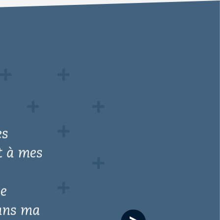
Next
slide
xprimer
olonté
t