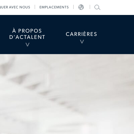
RECHERCHE DANS LE SITE ACTALENT
UER AVEC NOUS
EMPLACEMENTS
divider
divider
divider
TOGGLE
MENU
À PROPOS
CARRIÈRES
D'ACTALENT
TOGGLE
TOGGLE
MENU
MENU