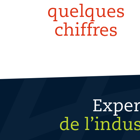
quelques
chiffres
Exper
de l’indus