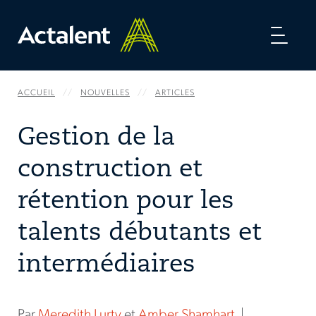
Toggl
naviga
ACCUEIL
NOUVELLES
ARTICLES
Gestion de la
construction et
rétention pour les
talents débutants et
intermédiaires
Par
Meredith Lurty
et
Amber Shamhart
|